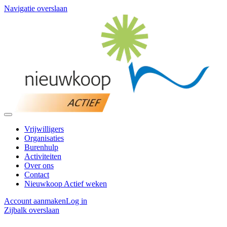
Navigatie overslaan
Vrijwilligers
Organisaties
Burenhulp
Activiteiten
Over ons
Contact
Nieuwkoop Actief weken
Account aanmaken
Log in
Zijbalk overslaan