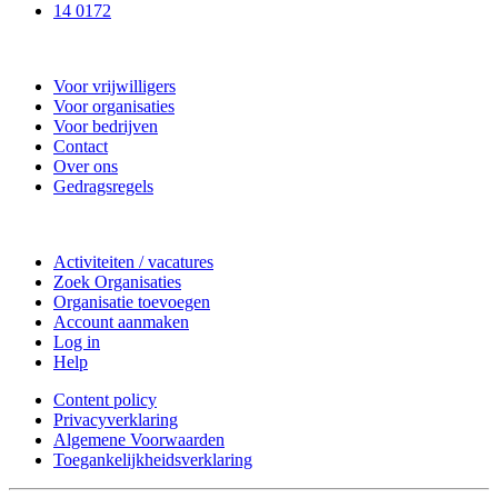
14 0172
Nieuwkoop Actief
Voor vrijwilligers
Voor organisaties
Voor bedrijven
Contact
Over ons
Gedragsregels
Doe mee
Activiteiten / vacatures
Zoek Organisaties
Organisatie toevoegen
Account aanmaken
Log in
Help
Content policy
Privacyverklaring
Algemene Voorwaarden
Toegankelijkheidsverklaring