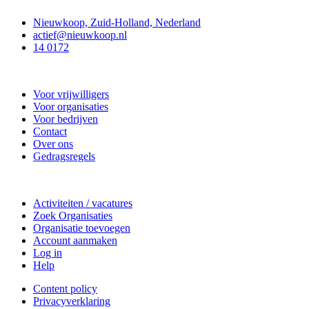
Nieuwkoop, Zuid-Holland, Nederland
actief@nieuwkoop.nl
14 0172
Nieuwkoop Actief
Voor vrijwilligers
Voor organisaties
Voor bedrijven
Contact
Over ons
Gedragsregels
Doe mee
Activiteiten / vacatures
Zoek Organisaties
Organisatie toevoegen
Account aanmaken
Log in
Help
Content policy
Privacyverklaring