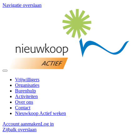
Navigatie overslaan
Vrijwilligers
Organisaties
Burenhulp
Activiteiten
Over ons
Contact
Nieuwkoop Actief weken
Account aanmaken
Log in
Zijbalk overslaan