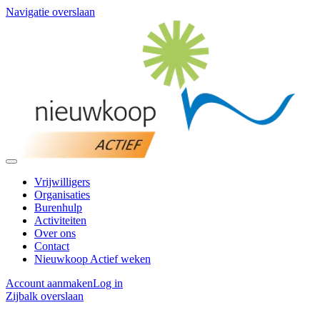
Navigatie overslaan
Vrijwilligers
Organisaties
Burenhulp
Activiteiten
Over ons
Contact
Nieuwkoop Actief weken
Account aanmaken
Log in
Zijbalk overslaan