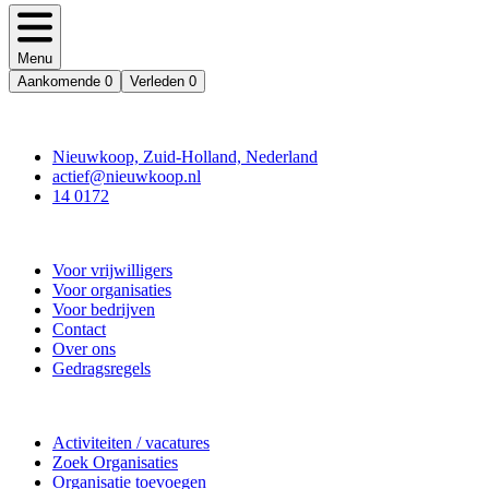
Menu
Aankomende
0
Verleden
0
Contact
Nieuwkoop, Zuid-Holland, Nederland
actief@nieuwkoop.nl
14 0172
Nieuwkoop Actief
Voor vrijwilligers
Voor organisaties
Voor bedrijven
Contact
Over ons
Gedragsregels
Doe mee
Activiteiten / vacatures
Zoek Organisaties
Organisatie toevoegen