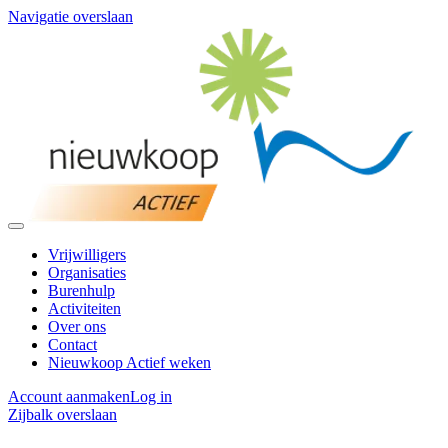
Navigatie overslaan
Vrijwilligers
Organisaties
Burenhulp
Activiteiten
Over ons
Contact
Nieuwkoop Actief weken
Account aanmaken
Log in
Zijbalk overslaan