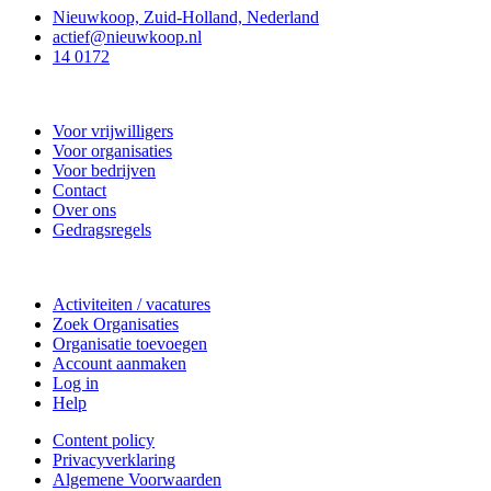
Nieuwkoop, Zuid-Holland, Nederland
actief@nieuwkoop.nl
14 0172
Nieuwkoop Actief
Voor vrijwilligers
Voor organisaties
Voor bedrijven
Contact
Over ons
Gedragsregels
Doe mee
Activiteiten / vacatures
Zoek Organisaties
Organisatie toevoegen
Account aanmaken
Log in
Help
Content policy
Privacyverklaring
Algemene Voorwaarden