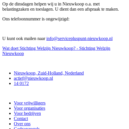
Op de dinsdagen helpen wij u in Nieuwkoop o.a. met
belastingzaken en toeslagen. U dient dan een afspraak te maken.
Ons telefoonnummer is ongewijzigd:
U kunt ook mailen naar
info@servicepluspunt-nieuwkoop.nl
Wat doet Stichting Welzijn Nieuwkoop? - Stichting Welzijn
Nieuwkoop
Contact
Nieuwkoop, Zuid-Holland, Nederland
actief@nieuwkoop.nl
14 0172
Nieuwkoop Actief
Voor vrijwilligers
Voor organisaties
Voor bedrijven
Contact
Over ons
Gedragsregels