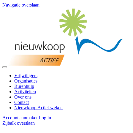
Navigatie overslaan
Vrijwilligers
Organisaties
Burenhulp
Activiteiten
Over ons
Contact
Nieuwkoop Actief weken
Account aanmaken
Log in
Zijbalk overslaan