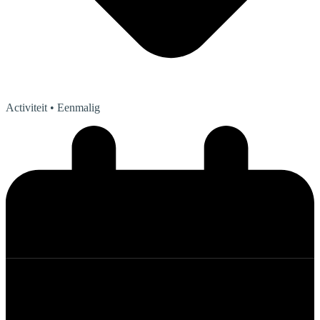
Activiteit
• Eenmalig