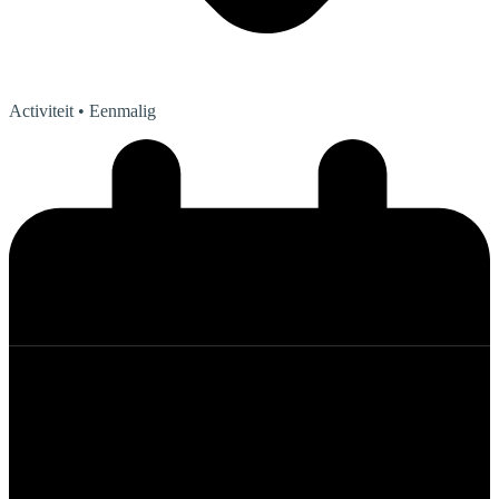
Activiteit
• Eenmalig