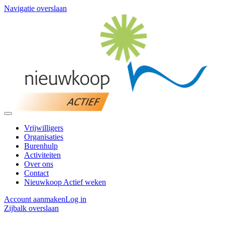
Navigatie overslaan
Vrijwilligers
Organisaties
Burenhulp
Activiteiten
Over ons
Contact
Nieuwkoop Actief weken
Account aanmaken
Log in
Zijbalk overslaan