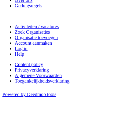
Over ons
Gedragsregels
Doe mee
Activiteiten / vacatures
Zoek Organisaties
Organisatie toevoegen
Account aanmaken
Log in
Help
Content policy
Privacyverklaring
Algemene Voorwaarden
Toegankelijkheidsverklaring
Powered by Deedmob tools