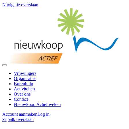
Navigatie overslaan
Vrijwilligers
Organisaties
Burenhulp
Activiteiten
Over ons
Contact
Nieuwkoop Actief weken
Account aanmaken
Log in
Zijbalk overslaan