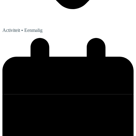
Activiteit
• Eenmalig