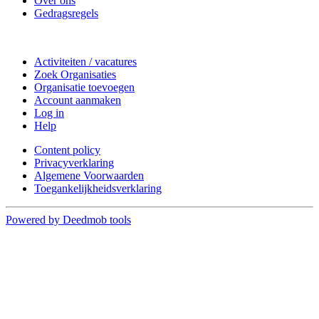
Over ons
Gedragsregels
Doe mee
Activiteiten / vacatures
Zoek Organisaties
Organisatie toevoegen
Account aanmaken
Log in
Help
Content policy
Privacyverklaring
Algemene Voorwaarden
Toegankelijkheidsverklaring
Powered by Deedmob tools