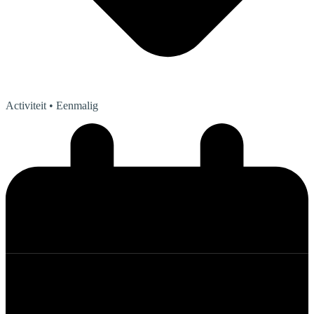
Activiteit
• Eenmalig