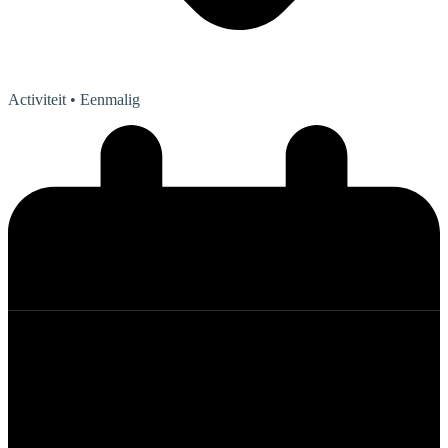
Activiteit
• Eenmalig