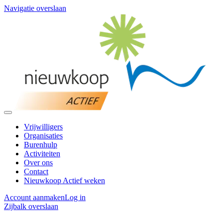
Navigatie overslaan
Vrijwilligers
Organisaties
Burenhulp
Activiteiten
Over ons
Contact
Nieuwkoop Actief weken
Account aanmaken
Log in
Zijbalk overslaan