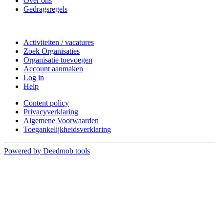
Over ons
Gedragsregels
Doe mee
Activiteiten / vacatures
Zoek Organisaties
Organisatie toevoegen
Account aanmaken
Log in
Help
Content policy
Privacyverklaring
Algemene Voorwaarden
Toegankelijkheidsverklaring
Powered by Deedmob tools