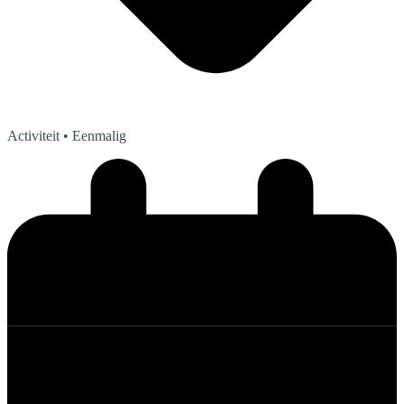
Activiteit
• Eenmalig