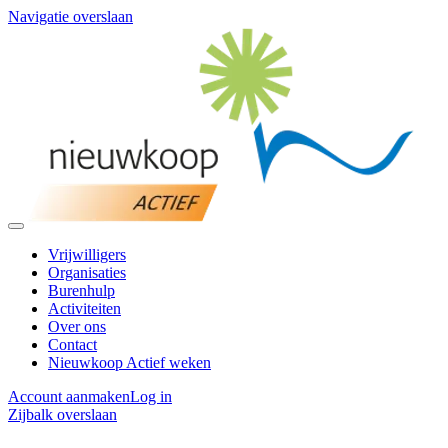
Navigatie overslaan
Vrijwilligers
Organisaties
Burenhulp
Activiteiten
Over ons
Contact
Nieuwkoop Actief weken
Account aanmaken
Log in
Zijbalk overslaan