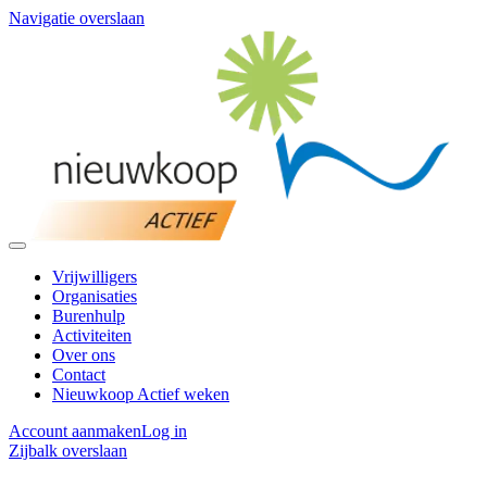
Navigatie overslaan
Vrijwilligers
Organisaties
Burenhulp
Activiteiten
Over ons
Contact
Nieuwkoop Actief weken
Account aanmaken
Log in
Zijbalk overslaan