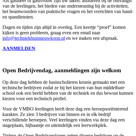
Als gastheer of gastvrouw zijn uw taken: assisteren bij de ontvangst
van de leerlingen, het bieden van ondersteuning bij de activiteiten,
het beantwoorden van praktische vragen en het verrichten van hand-
en spandiensten.
Dagen en tijden zijn altijd in overleg. Een keertje “proef” komen
kijken is geen probleem, graag even een email naar
info@techniekhuisnieuwkoop.nl
en we maken een afspraak.
AANMELDEN
Open Bedrijvendag, aanmeldingen zijn welkom
Op deze dag hebben de basisscholieren kennis gemaakt met een
technische bedrijven zodat ze bij het kiezen van hun middelbare
school ook een beeld hebben van de techniek en dus bewust kunnen
kiezen voor een technisch profiel.
Voor de VMBO leerlingen heeft deze dag een beroepsoriënterend
karakter. Ze zien 3 bedrijven van binnen en in elk bedrijf
verschillende beroepen. Veel leerlingen vinden via deze dag een
stageplaats, bijbaantje en uiteindelijk een leerwerkplek.
Tijdens de Open Bedrijvendagen zetten diverse bedrijven op de