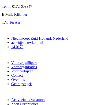
Telnr.: 0172-603347
E-Mail:
Klik hier
T.V. Ter Aar
Contact
Nieuwkoop, Zuid-Holland, Nederland
actief@nieuwkoop.nl
14 0172
Nieuwkoop Actief
Voor vrijwilligers
Voor organisaties
Voor bedrijven
Contact
Over ons
Gedragsregels
Doe mee
Activiteiten / vacatures
Zoek Organisaties