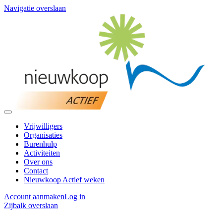
Navigatie overslaan
Vrijwilligers
Organisaties
Burenhulp
Activiteiten
Over ons
Contact
Nieuwkoop Actief weken
Account aanmaken
Log in
Zijbalk overslaan