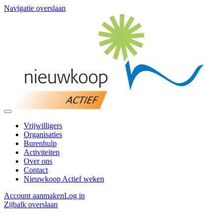
Navigatie overslaan
Vrijwilligers
Organisaties
Burenhulp
Activiteiten
Over ons
Contact
Nieuwkoop Actief weken
Account aanmaken
Log in
Zijbalk overslaan