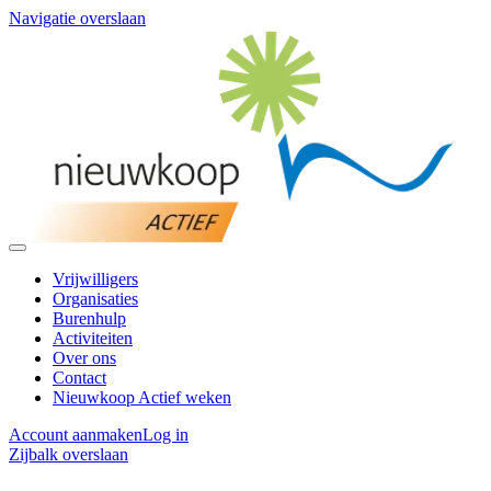
Navigatie overslaan
Vrijwilligers
Organisaties
Burenhulp
Activiteiten
Over ons
Contact
Nieuwkoop Actief weken
Account aanmaken
Log in
Zijbalk overslaan