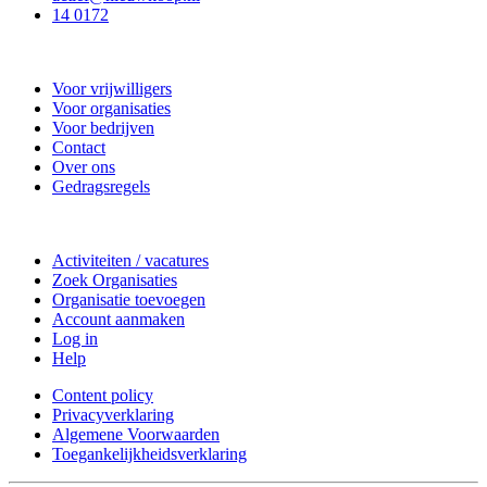
14 0172
Nieuwkoop Actief
Voor vrijwilligers
Voor organisaties
Voor bedrijven
Contact
Over ons
Gedragsregels
Doe mee
Activiteiten / vacatures
Zoek Organisaties
Organisatie toevoegen
Account aanmaken
Log in
Help
Content policy
Privacyverklaring
Algemene Voorwaarden
Toegankelijkheidsverklaring