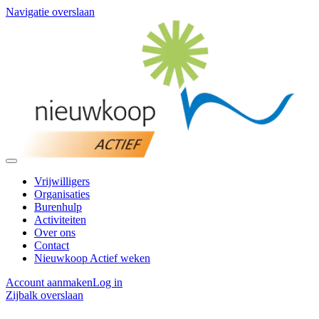
Navigatie overslaan
Vrijwilligers
Organisaties
Burenhulp
Activiteiten
Over ons
Contact
Nieuwkoop Actief weken
Account aanmaken
Log in
Zijbalk overslaan