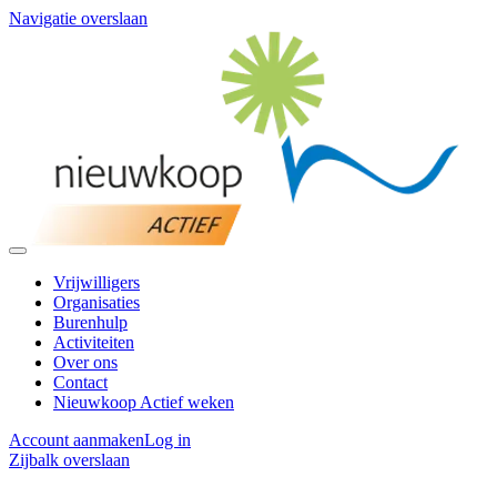
Navigatie overslaan
Vrijwilligers
Organisaties
Burenhulp
Activiteiten
Over ons
Contact
Nieuwkoop Actief weken
Account aanmaken
Log in
Zijbalk overslaan