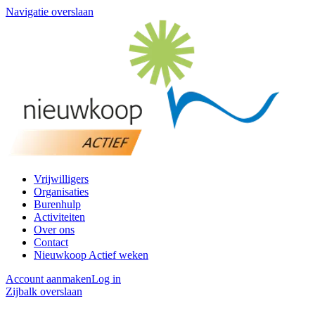
Navigatie overslaan
Vrijwilligers
Organisaties
Burenhulp
Activiteiten
Over ons
Contact
Nieuwkoop Actief weken
Account aanmaken
Log in
Zijbalk overslaan