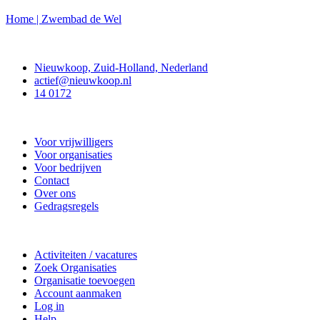
Home | Zwembad de Wel
Contact
Nieuwkoop, Zuid-Holland, Nederland
actief@nieuwkoop.nl
14 0172
Nieuwkoop Actief
Voor vrijwilligers
Voor organisaties
Voor bedrijven
Contact
Over ons
Gedragsregels
Doe mee
Activiteiten / vacatures
Zoek Organisaties
Organisatie toevoegen
Account aanmaken
Log in
Help