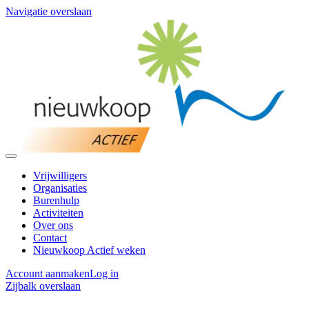
Navigatie overslaan
Vrijwilligers
Organisaties
Burenhulp
Activiteiten
Over ons
Contact
Nieuwkoop Actief weken
Account aanmaken
Log in
Zijbalk overslaan