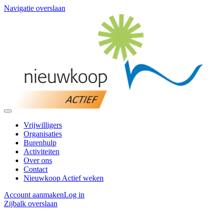
Navigatie overslaan
Vrijwilligers
Organisaties
Burenhulp
Activiteiten
Over ons
Contact
Nieuwkoop Actief weken
Account aanmaken
Log in
Zijbalk overslaan