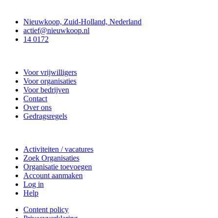
Contact
Nieuwkoop, Zuid-Holland, Nederland
actief@nieuwkoop.nl
14 0172
Nieuwkoop Actief
Voor vrijwilligers
Voor organisaties
Voor bedrijven
Contact
Over ons
Gedragsregels
Doe mee
Activiteiten / vacatures
Zoek Organisaties
Organisatie toevoegen
Account aanmaken
Log in
Help
Content policy