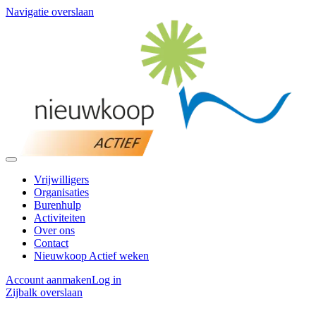
Navigatie overslaan
Vrijwilligers
Organisaties
Burenhulp
Activiteiten
Over ons
Contact
Nieuwkoop Actief weken
Account aanmaken
Log in
Zijbalk overslaan