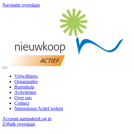
Navigatie overslaan
Vrijwilligers
Organisaties
Burenhulp
Activiteiten
Over ons
Contact
Nieuwkoop Actief weken
Account aanmaken
Log in
Zijbalk overslaan