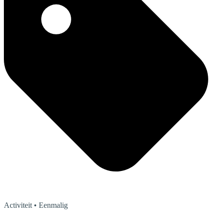
Activiteit
• Eenmalig