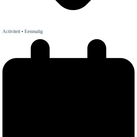
Activiteit
• Eenmalig