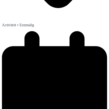
Activiteit
• Eenmalig