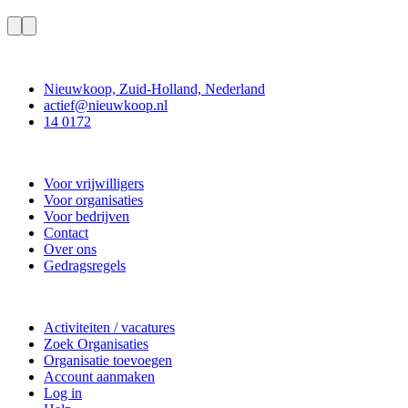
Contact
Nieuwkoop, Zuid-Holland, Nederland
actief@nieuwkoop.nl
14 0172
Nieuwkoop Actief
Voor vrijwilligers
Voor organisaties
Voor bedrijven
Contact
Over ons
Gedragsregels
Doe mee
Activiteiten / vacatures
Zoek Organisaties
Organisatie toevoegen
Account aanmaken
Log in