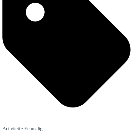
Activiteit
• Eenmalig