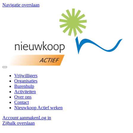
Navigatie overslaan
Vrijwilligers
Organisaties
Burenhulp
Activiteiten
Over ons
Contact
Nieuwkoop Actief weken
Account aanmaken
Log in
Zijbalk overslaan