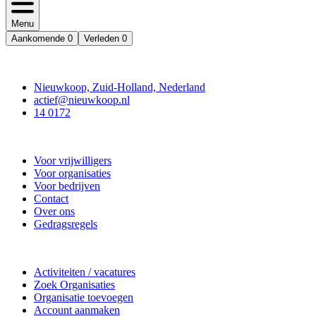
Menu
Aankomende
0
Verleden
0
Contact
Nieuwkoop, Zuid-Holland, Nederland
actief@nieuwkoop.nl
14 0172
Nieuwkoop Actief
Voor vrijwilligers
Voor organisaties
Voor bedrijven
Contact
Over ons
Gedragsregels
Doe mee
Activiteiten / vacatures
Zoek Organisaties
Organisatie toevoegen
Account aanmaken