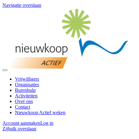
Navigatie overslaan
Vrijwilligers
Organisaties
Burenhulp
Activiteiten
Over ons
Contact
Nieuwkoop Actief weken
Account aanmaken
Log in
Zijbalk overslaan