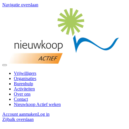
Navigatie overslaan
Vrijwilligers
Organisaties
Burenhulp
Activiteiten
Over ons
Contact
Nieuwkoop Actief weken
Account aanmaken
Log in
Zijbalk overslaan