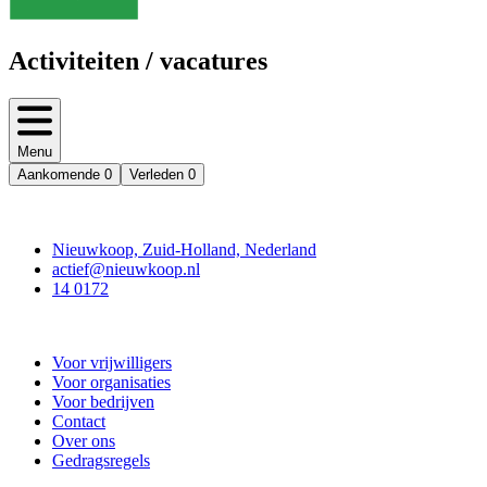
Activiteiten / vacatures
Menu
Aankomende
0
Verleden
0
Contact
Nieuwkoop, Zuid-Holland, Nederland
actief@nieuwkoop.nl
14 0172
Nieuwkoop Actief
Voor vrijwilligers
Voor organisaties
Voor bedrijven
Contact
Over ons
Gedragsregels