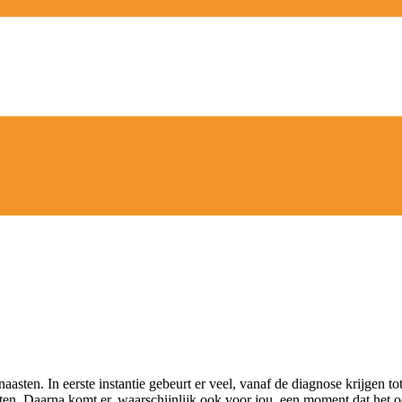
aasten. In eerste instantie gebeurt er veel, vanaf de diagnose krijgen t
en. Daarna komt er, waarschijnlijk ook voor jou, een moment dat het oo