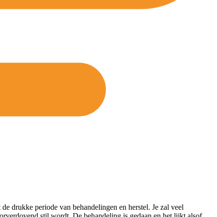
ot de drukke periode van behandelingen en herstel. Je zal veel
rverdovend stil wordt. De behandeling is gedaan en het lijkt alsof