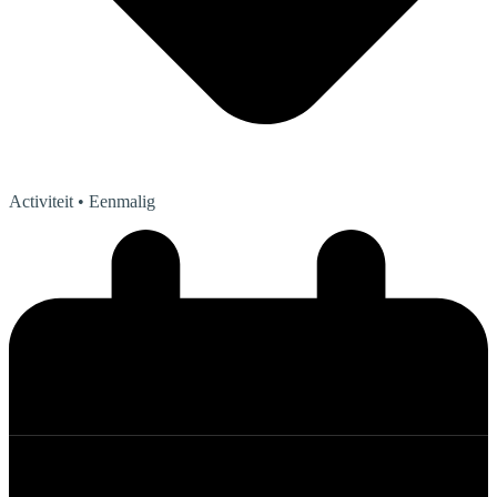
Activiteit
• Eenmalig