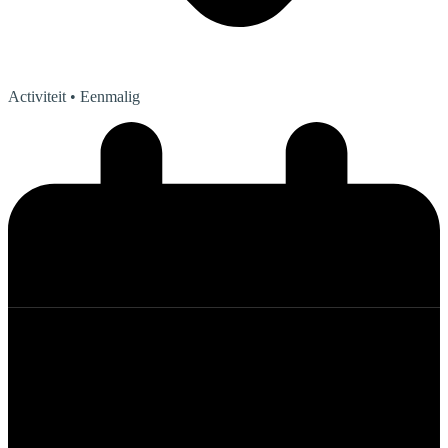
Activiteit
• Eenmalig