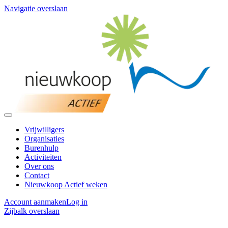
Navigatie overslaan
Vrijwilligers
Organisaties
Burenhulp
Activiteiten
Over ons
Contact
Nieuwkoop Actief weken
Account aanmaken
Log in
Zijbalk overslaan