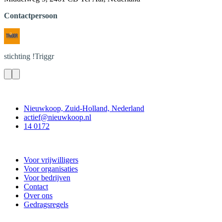
Contactpersoon
stichting
!Triggr
Contact
Nieuwkoop, Zuid-Holland, Nederland
actief@nieuwkoop.nl
14 0172
Nieuwkoop Actief
Voor vrijwilligers
Voor organisaties
Voor bedrijven
Contact
Over ons
Gedragsregels
Doe mee