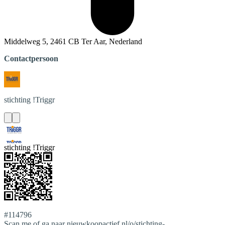
Middelweg 5, 2461 CB Ter Aar, Nederland
Contactpersoon
stichting
!Triggr
stichting !Triggr
#114796
Scan me of ga naar nieuwkoopactief.nl/o/stichting-