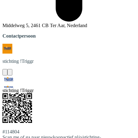
Middelweg 5, 2461 CB Ter Aar, Nederland
Contactpersoon
stichting
!Triggr
stichting !Triggr
#114804
Scan me of ga naar nieuwkoopactief.nl/o/stichting-