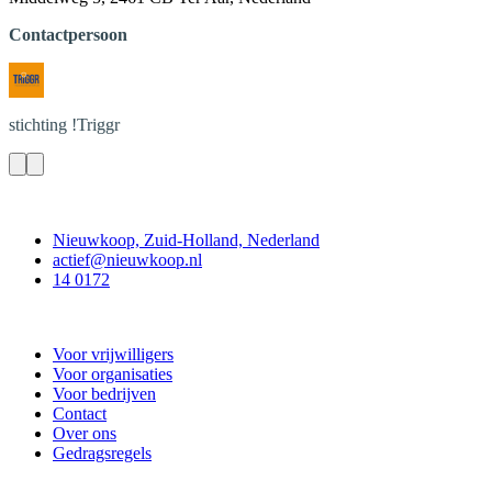
Contactpersoon
stichting
!Triggr
Contact
Nieuwkoop, Zuid-Holland, Nederland
actief@nieuwkoop.nl
14 0172
Nieuwkoop Actief
Voor vrijwilligers
Voor organisaties
Voor bedrijven
Contact
Over ons
Gedragsregels
Doe mee