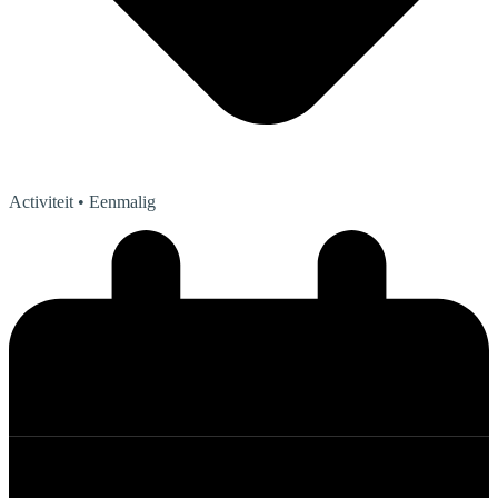
Activiteit
• Eenmalig