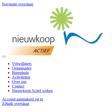
Navigatie overslaan
Vrijwilligers
Organisaties
Burenhulp
Activiteiten
Over ons
Contact
Nieuwkoop Actief weken
Account aanmaken
Log in
Zijbalk overslaan