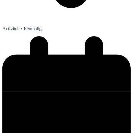
Activiteit
• Eenmalig