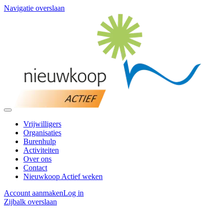
Navigatie overslaan
Vrijwilligers
Organisaties
Burenhulp
Activiteiten
Over ons
Contact
Nieuwkoop Actief weken
Account aanmaken
Log in
Zijbalk overslaan