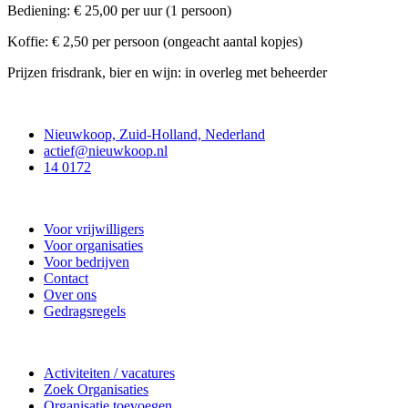
Bediening: € 25,00 per uur (1 persoon)
Koffie: € 2,50 per persoon (ongeacht aantal kopjes)
Prijzen frisdrank, bier en wijn: in overleg met beheerder
Contact
Nieuwkoop, Zuid-Holland, Nederland
actief@nieuwkoop.nl
14 0172
Nieuwkoop Actief
Voor vrijwilligers
Voor organisaties
Voor bedrijven
Contact
Over ons
Gedragsregels
Doe mee
Activiteiten / vacatures
Zoek Organisaties
Organisatie toevoegen