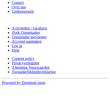
Contact
Over ons
Gedragsregels
Doe mee
Activiteiten / vacatures
Zoek Organisaties
Organisatie toevoegen
Account aanmaken
Log in
Help
Content policy
Privacyverklaring
Algemene Voorwaarden
Toegankelijkheidsverklaring
Powered by Deedmob tools