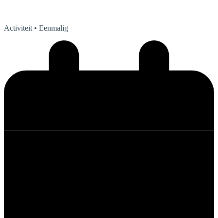
Activiteit
• Eenmalig