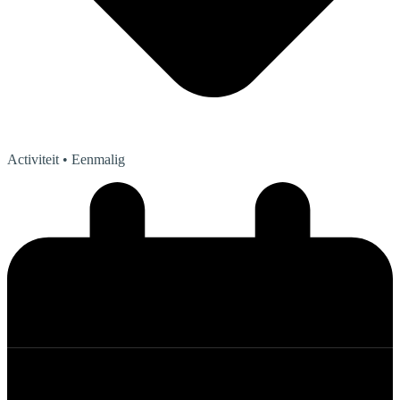
Activiteit
• Eenmalig