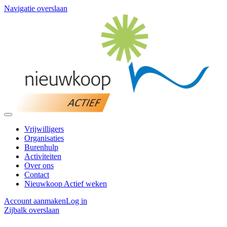
Navigatie overslaan
Vrijwilligers
Organisaties
Burenhulp
Activiteiten
Over ons
Contact
Nieuwkoop Actief weken
Account aanmaken
Log in
Zijbalk overslaan