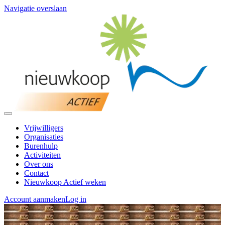
Navigatie overslaan
Vrijwilligers
Organisaties
Burenhulp
Activiteiten
Over ons
Contact
Nieuwkoop Actief weken
Account aanmaken
Log in