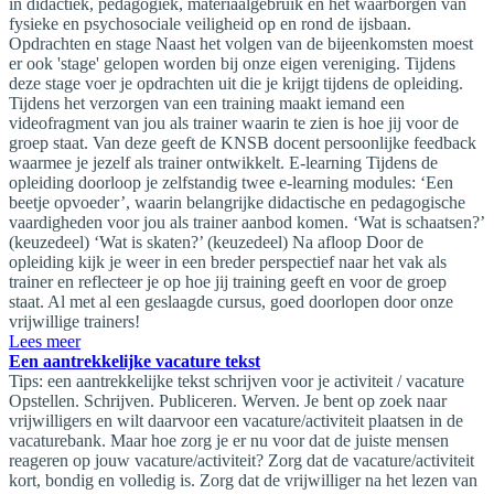
in didactiek, pedagogiek, materiaalgebruik en het waarborgen van
fysieke en psychosociale veiligheid op en rond de ijsbaan.
Opdrachten en stage Naast het volgen van de bijeenkomsten moest
er ook 'stage' gelopen worden bij onze eigen vereniging. Tijdens
deze stage voer je opdrachten uit die je krijgt tijdens de opleiding.
Tijdens het verzorgen van een training maakt iemand een
videofragment van jou als trainer waarin te zien is hoe jij voor de
groep staat. Van deze geeft de KNSB docent persoonlijke feedback
waarmee je jezelf als trainer ontwikkelt. E-learning Tijdens de
opleiding doorloop je zelfstandig twee e-learning modules: ‘Een
beetje opvoeder’, waarin belangrijke didactische en pedagogische
vaardigheden voor jou als trainer aanbod komen. ‘Wat is schaatsen?’
(keuzedeel) ‘Wat is skaten?’ (keuzedeel) Na afloop Door de
opleiding kijk je weer in een breder perspectief naar het vak als
trainer en reflecteer je op hoe jij training geeft en voor de groep
staat. Al met al een geslaagde cursus, goed doorlopen door onze
vrijwillige trainers!
Lees meer
Een aantrekkelijke vacature tekst
Tips: een aantrekkelijke tekst schrijven voor je activiteit / vacature
Opstellen. Schrijven. Publiceren. Werven. Je bent op zoek naar
vrijwilligers en wilt daarvoor een vacature/activiteit plaatsen in de
vacaturebank. Maar hoe zorg je er nu voor dat de juiste mensen
reageren op jouw vacature/activiteit? Zorg dat de vacature/activiteit
kort, bondig en volledig is. Zorg dat de vrijwilliger na het lezen van