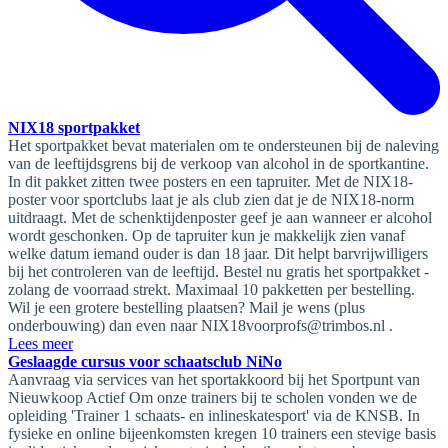
NIX18 sportpakket
Het sportpakket bevat materialen om te ondersteunen bij de naleving
van de leeftijdsgrens bij de verkoop van alcohol in de sportkantine.
In dit pakket zitten twee posters en een tapruiter. Met de NIX18-
poster voor sportclubs laat je als club zien dat je de NIX18-norm
uitdraagt. Met de schenktijdenposter geef je aan wanneer er alcohol
wordt geschonken. Op de tapruiter kun je makkelijk zien vanaf
welke datum iemand ouder is dan 18 jaar. Dit helpt barvrijwilligers
bij het controleren van de leeftijd. Bestel nu gratis het sportpakket -
zolang de voorraad strekt. Maximaal 10 pakketten per bestelling.
Wil je een grotere bestelling plaatsen? Mail je wens (plus
onderbouwing) dan even naar NIX18voorprofs@trimbos.nl .
Lees meer
Geslaagde cursus voor schaatsclub NiNo
Aanvraag via services van het sportakkoord bij het Sportpunt van
Nieuwkoop Actief Om onze trainers bij te scholen vonden we de
opleiding 'Trainer 1 schaats- en inlineskatesport' via de KNSB. In
fysieke en online bijeenkomsten kregen 10 trainers een stevige basis