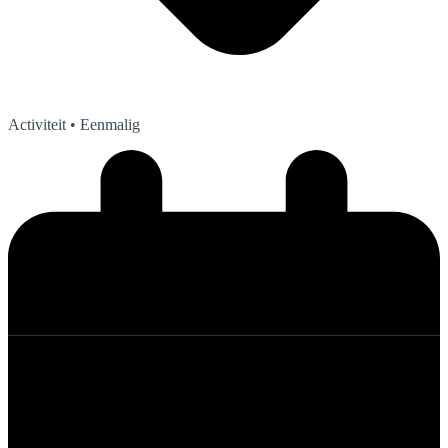
Activiteit
• Eenmalig