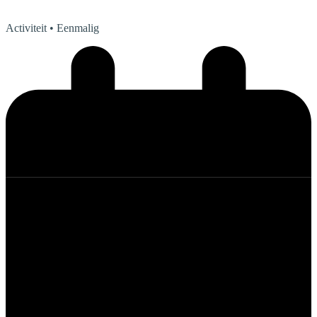
Activiteit
• Eenmalig