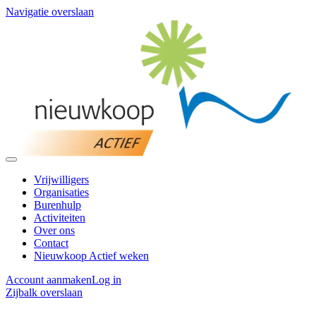
Navigatie overslaan
Vrijwilligers
Organisaties
Burenhulp
Activiteiten
Over ons
Contact
Nieuwkoop Actief weken
Account aanmaken
Log in
Zijbalk overslaan