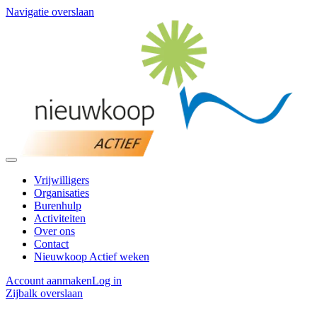
Navigatie overslaan
Vrijwilligers
Organisaties
Burenhulp
Activiteiten
Over ons
Contact
Nieuwkoop Actief weken
Account aanmaken
Log in
Zijbalk overslaan