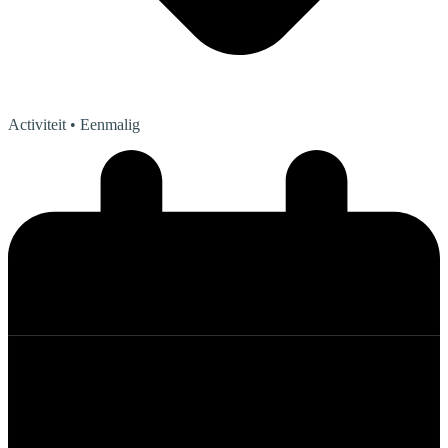
Activiteit
• Eenmalig