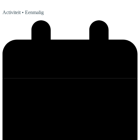
Activiteit
• Eenmalig