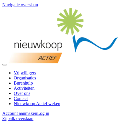
Navigatie overslaan
Vrijwilligers
Organisaties
Burenhulp
Activiteiten
Over ons
Contact
Nieuwkoop Actief weken
Account aanmaken
Log in
Zijbalk overslaan