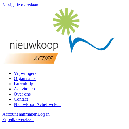
Navigatie overslaan
Vrijwilligers
Organisaties
Burenhulp
Activiteiten
Over ons
Contact
Nieuwkoop Actief weken
Account aanmaken
Log in
Zijbalk overslaan