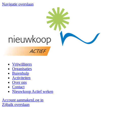
Navigatie overslaan
Vrijwilligers
Organisaties
Burenhulp
Activiteiten
Over ons
Contact
Nieuwkoop Actief weken
Account aanmaken
Log in
Zijbalk overslaan