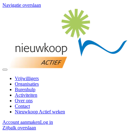
Navigatie overslaan
Vrijwilligers
Organisaties
Burenhulp
Activiteiten
Over ons
Contact
Nieuwkoop Actief weken
Account aanmaken
Log in
Zijbalk overslaan