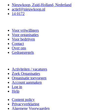
Nieuwkoop, Zuid-Holland, Nederland
actief@nieuwkoop.nl
14 0172
Nieuwkoop Actief
Voor vrijwilligers
Voor organisaties
Voor bedrijven
Contact
Over ons
Gedragsregels
Doe mee
Activiteiten / vacatures
Zoek Organisaties
Organisatie toevoegen
Account aanmaken
Log in
Help
Content policy
Privacyverklaring
Algemene Voorwaarden