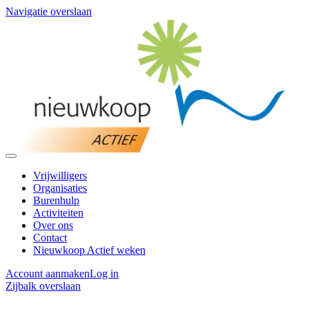
Navigatie overslaan
Vrijwilligers
Organisaties
Burenhulp
Activiteiten
Over ons
Contact
Nieuwkoop Actief weken
Account aanmaken
Log in
Zijbalk overslaan