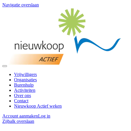
Navigatie overslaan
Vrijwilligers
Organisaties
Burenhulp
Activiteiten
Over ons
Contact
Nieuwkoop Actief weken
Account aanmaken
Log in
Zijbalk overslaan