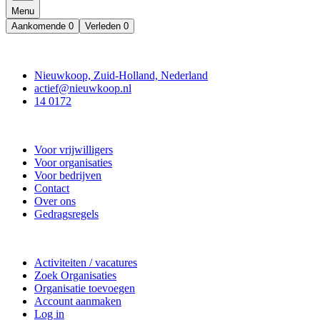
Menu
Aankomende
0
Verleden
0
Contact
Nieuwkoop, Zuid-Holland, Nederland
actief@nieuwkoop.nl
14 0172
Nieuwkoop Actief
Voor vrijwilligers
Voor organisaties
Voor bedrijven
Contact
Over ons
Gedragsregels
Doe mee
Activiteiten / vacatures
Zoek Organisaties
Organisatie toevoegen
Account aanmaken
Log in