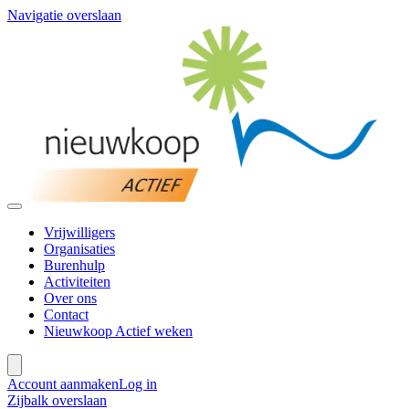
Navigatie overslaan
Vrijwilligers
Organisaties
Burenhulp
Activiteiten
Over ons
Contact
Nieuwkoop Actief weken
Account aanmaken
Log in
Zijbalk overslaan