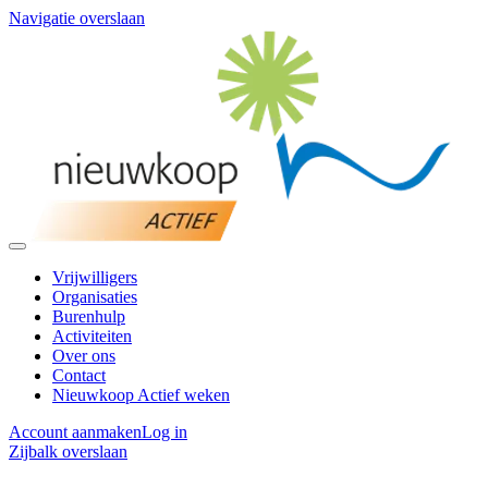
Navigatie overslaan
Vrijwilligers
Organisaties
Burenhulp
Activiteiten
Over ons
Contact
Nieuwkoop Actief weken
Account aanmaken
Log in
Zijbalk overslaan