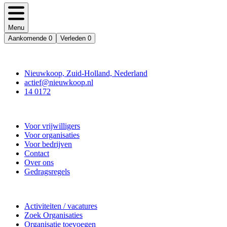
Menu
Aankomende
0
Verleden
0
Contact
Nieuwkoop, Zuid-Holland, Nederland
actief@nieuwkoop.nl
14 0172
Nieuwkoop Actief
Voor vrijwilligers
Voor organisaties
Voor bedrijven
Contact
Over ons
Gedragsregels
Doe mee
Activiteiten / vacatures
Zoek Organisaties
Organisatie toevoegen