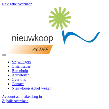
Navigatie overslaan
Vrijwilligers
Organisaties
Burenhulp
Activiteiten
Over ons
Contact
Nieuwkoop Actief weken
Account aanmaken
Log in
Zijbalk overslaan