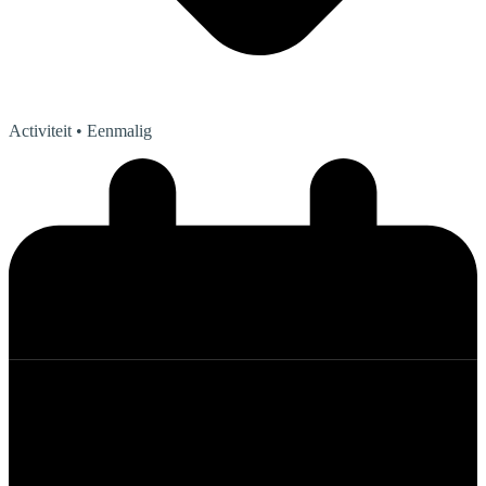
Activiteit
• Eenmalig