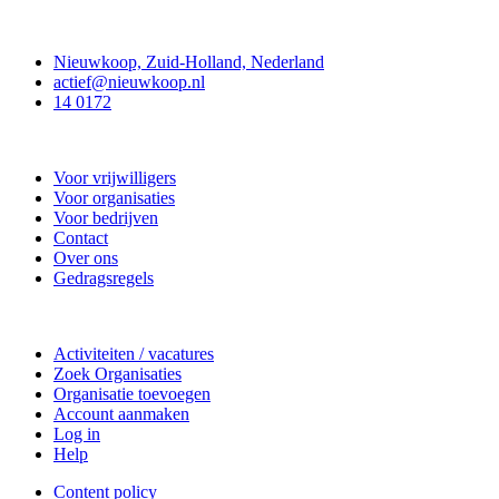
Contact
Nieuwkoop, Zuid-Holland, Nederland
actief@nieuwkoop.nl
14 0172
Nieuwkoop Actief
Voor vrijwilligers
Voor organisaties
Voor bedrijven
Contact
Over ons
Gedragsregels
Doe mee
Activiteiten / vacatures
Zoek Organisaties
Organisatie toevoegen
Account aanmaken
Log in
Help
Content policy