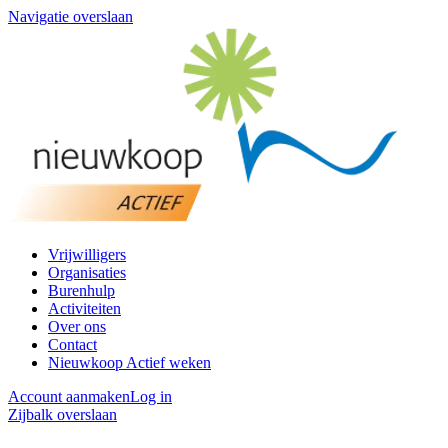
Navigatie overslaan
Vrijwilligers
Organisaties
Burenhulp
Activiteiten
Over ons
Contact
Nieuwkoop Actief weken
Account aanmaken
Log in
Zijbalk overslaan