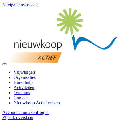
Navigatie overslaan
Vrijwilligers
Organisaties
Burenhulp
Activiteiten
Over ons
Contact
Nieuwkoop Actief weken
Account aanmaken
Log in
Zijbalk overslaan