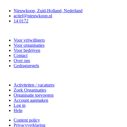
Contact
Nieuwkoop, Zuid-Holland, Nederland
actief@nieuwkoop.nl
14 0172
Nieuwkoop Actief
Voor vrijwilligers
Voor organisaties
Voor bedrijven
Contact
Over ons
Gedragsregels
Doe mee
Activiteiten / vacatures
Zoek Organisaties
Organisatie toevoegen
Account aanmaken
Log in
Help
Content policy
Privacyverklaring