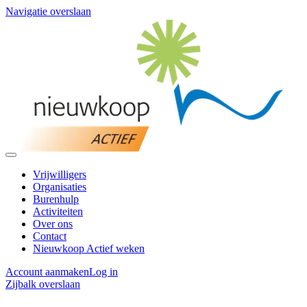
Navigatie overslaan
Vrijwilligers
Organisaties
Burenhulp
Activiteiten
Over ons
Contact
Nieuwkoop Actief weken
Account aanmaken
Log in
Zijbalk overslaan