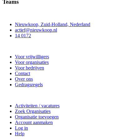
Teams
Contact
Nieuwkoop, Zuid-Holland, Nederland
actief@nieuwkoop.nl
14 0172
Nieuwkoop Actief
Voor vrijwilligers
Voor organisaties
Voor bedrijven
Contact
Over ons
Gedragsregels
Doe mee
Activiteiten / vacatures
Zoek Organisaties
Organisatie toevoegen
Account aanmaken
Log in
Help