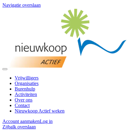
Navigatie overslaan
Vrijwilligers
Organisaties
Burenhulp
Activiteiten
Over ons
Contact
Nieuwkoop Actief weken
Account aanmaken
Log in
Zijbalk overslaan