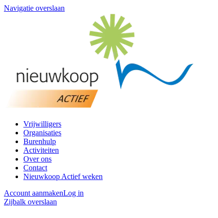
Navigatie overslaan
Vrijwilligers
Organisaties
Burenhulp
Activiteiten
Over ons
Contact
Nieuwkoop Actief weken
Account aanmaken
Log in
Zijbalk overslaan