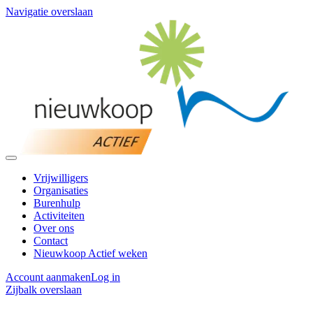
Navigatie overslaan
Vrijwilligers
Organisaties
Burenhulp
Activiteiten
Over ons
Contact
Nieuwkoop Actief weken
Account aanmaken
Log in
Zijbalk overslaan