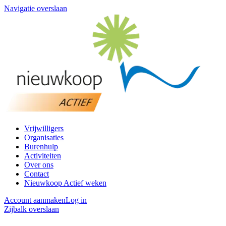
Navigatie overslaan
Vrijwilligers
Organisaties
Burenhulp
Activiteiten
Over ons
Contact
Nieuwkoop Actief weken
Account aanmaken
Log in
Zijbalk overslaan