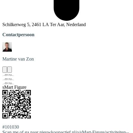
Schilkerweg 5, 2461 LA Ter Aar, Nederland
Contactpersoon
Martine
van Zon
sMart Figure
#101030
Scan me of ga naar nieuwkoopactief.nl/o/sMart-Figure/activiteiten--