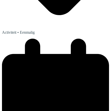
Activiteit
• Eenmalig