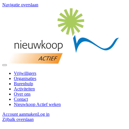
Navigatie overslaan
Vrijwilligers
Organisaties
Burenhulp
Activiteiten
Over ons
Contact
Nieuwkoop Actief weken
Account aanmaken
Log in
Zijbalk overslaan