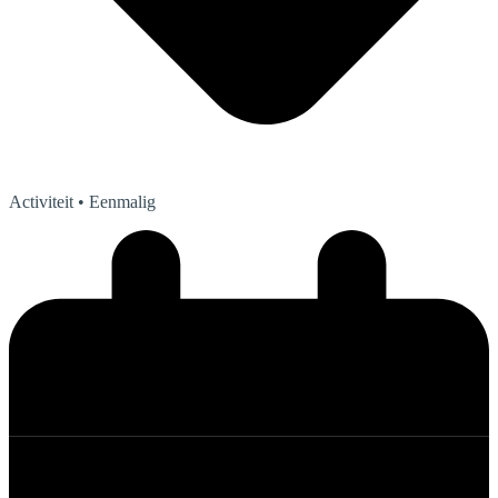
Activiteit
• Eenmalig