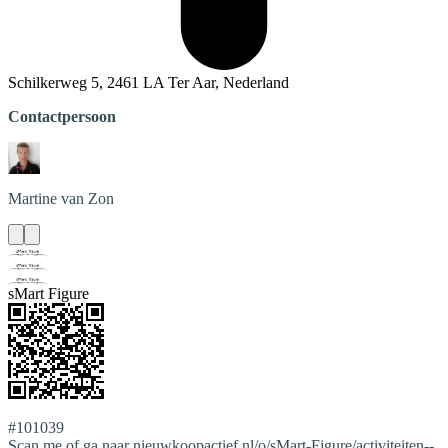
Schilkerweg 5, 2461 LA Ter Aar, Nederland
Contactpersoon
Martine
van Zon
sMart Figure
#101039
Scan me of ga naar nieuwkoopactief.nl/o/sMart-Figure/activiteiten--