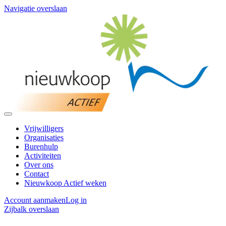
Navigatie overslaan
Vrijwilligers
Organisaties
Burenhulp
Activiteiten
Over ons
Contact
Nieuwkoop Actief weken
Account aanmaken
Log in
Zijbalk overslaan