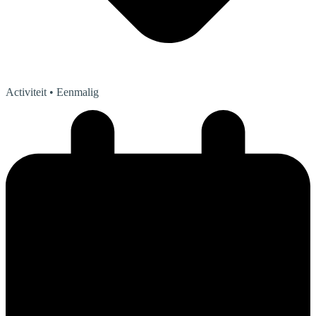
Activiteit
• Eenmalig