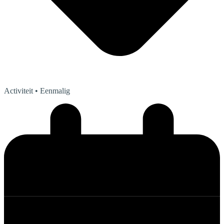
Activiteit
• Eenmalig