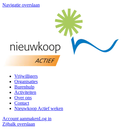
Navigatie overslaan
Vrijwilligers
Organisaties
Burenhulp
Activiteiten
Over ons
Contact
Nieuwkoop Actief weken
Account aanmaken
Log in
Zijbalk overslaan